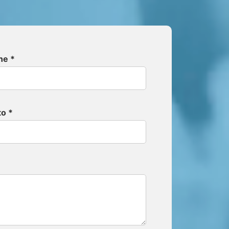
r
ne *
o *