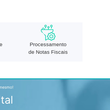
e
Processamento
de Notas Fiscais
 mesmo!
tal